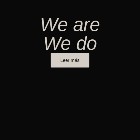
We are
We do
Leer más